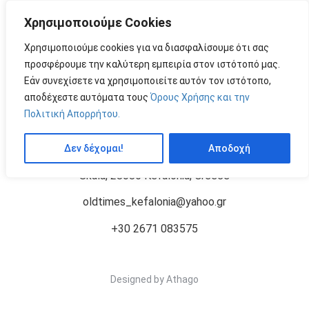
Χρησιμοποιούμε Cookies
MENU
by
Χρησιμοποιούμε cookies για να διασφαλίσουμε ότι σας
προσφέρουμε την καλύτερη εμπειρία στον ιστότοπό μας.
Εάν συνεχίσετε να χρησιμοποιείτε αυτόν τον ιστότοπο,
SHRIMPS WITH BUTTER &AMP; GARLIC
Price: 18,00 €
αποδέχεστε αυτόματα τους
Όρους Χρήσης και την
“SKORDOVOUTIRO”
Πολιτική Απορρήτου.
Δεν δέχομαι!
Αποδοχή
Skala, 28086 Kefalonia, Greece
oldtimes_kefalonia@yahoo.gr
+30 2671 083575
Designed by
Athago