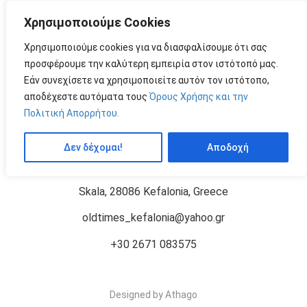
Χρησιμοποιούμε Cookies
MENU
by
Χρησιμοποιούμε cookies για να διασφαλίσουμε ότι σας
προσφέρουμε την καλύτερη εμπειρία στον ιστότοπό μας.
Εάν συνεχίσετε να χρησιμοποιείτε αυτόν τον ιστότοπο,
FROM TWO VILLAGES
Price: 30,00 €
αποδέχεστε αυτόματα τους
Όρους Χρήσης και την
Πολιτική Απορρήτου.
Semi-dry wine, Black messenicola 100%
Δεν δέχομαι!
Αποδοχή
Skala, 28086 Kefalonia, Greece
oldtimes_kefalonia@yahoo.gr
+30 2671 083575
Designed by
Athago