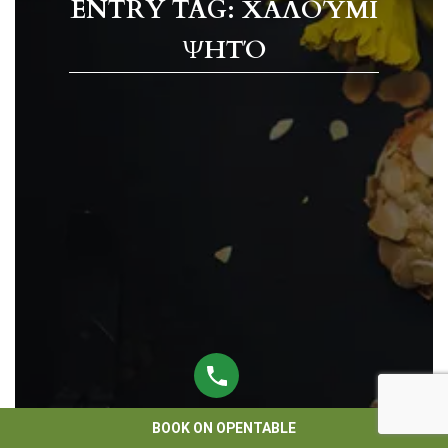
ENTRY TAG: ΧΑΛΟΎΜΙ
ΨΗΤΌ
BOOK ON OPENTABLE