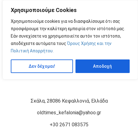
Χρησιμοποιούμε Cookies
MENU
by
Χρησιμοποιούμε cookies για να διασφαλίσουμε ότι σας
προσφέρουμε την καλύτερη εμπειρία στον ιστότοπό μας.
Εάν συνεχίσετε να χρησιμοποιείτε αυτόν τον ιστότοπο,
ΔΡΟΣΕΡΉ
Price: 9,50 €
αποδέχεστε αυτόματα τους
Όρους Χρήσης και την
Πολιτική Απορρήτου.
Όταν η ντομάτα συναντά τον δυόσμο και το
κεφαλλονίτικο βαρελίσιο τυρί , το αποτέλεσμα είναι
Δεν δέχομαι!
Αποδοχή
απλά ασυναγώνιστο
Σκάλα, 28086 Κεφαλλονιά, Ελλάδα
oldtimes_kefalonia@yahoo.gr
+30 2671 083575