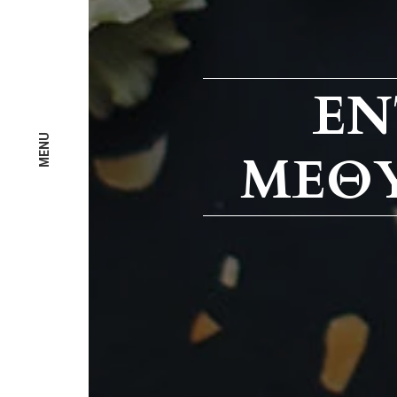
EN
MENU
MΕΘΥ