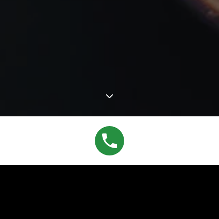
Σ KΑΥΤΕΡΈΣ
λλονίτικο τυρί και ούζο